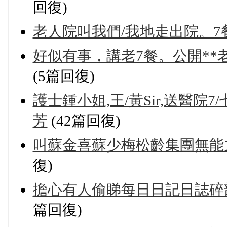
回復)
老人院叫我們/我地走出院。7
好似有事，講老7餐。公開**
(5篇回復)
護士鍾小姐,王/黃Sir,送醫
芳
(42篇回復)
叫蘇金喜蘇少梅松齡集團無能力照
復)
擔心有人偷睇每日日記日誌碎部
篇回復)