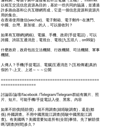
邏輯網，每個子網中連接著若幹台電腦（主機）。Internet
以相互交流信息資源為目的，基於一些共同的協議，並通過
許多路由器和公共互聯網而成，它是一個信息資源和資源共
用的集合。
在香港使用微信(wechat)、電子郵箱、電子郵件~在澳門、
中國、台灣、新加坡...的人，可以接收到？
如果有互聯網(網絡)、電腦、手機、政府(手提電話)，可以
誇國、誇區互通消息，電視台、電視(九五撘八，on99架)
什麼政府，政府包括立法機關、行政機關、司法機關、軍事
機關。
人傳人？手機(手提電話、電腦)互通消息？(互相傳遞)真的
假的？-上文、上述～～～公開
==========================================
===============
討論區/論壇/facebook /Telegram/Telegram群組有圖片、照
片、短片。可能手機/手提電話入侵、黑客。內容
如果不賠償(唔賠償)，就不用調查(就唔駛調查)，還是(都
係).外國調查。不用中國黑龍江調查(唔駛中國黑龍江調
查)。有美國嗎？美國需要知道所有(全部)事情。先了解賠償
嗎?調查(時間)多久？