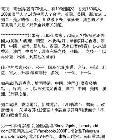
電視，電台講/說有70億人。有193個國家，香港750萬人。
100萬澳門人？14億中國人？台灣、英國、美國、新加坡...,
如果不是／唔係....死。那麼談下去／講落去，無意義／沒
有意義？只是／只係全城市民知道。
*****************如果有，193個國家，70億人？找/搵純正外
國人(黃種人)處理、調查，不要/唔好，華僑(移民)香港、澳
門、中國、台灣、新加坡、泰國。又有口音(鄉音)。(未來過
香港、澳門、中國的，調查完畢之後，移民...，之後不可以
再外遊、出國、到其他的國家)
(其他的國家)公正、公平！因為全城(串通、合謀、串謀、利
益、害人、升職)嚴重罪行、多次、下一個、下一個...
如果處理/調查完，離開香港、中國、澳門(什麼案發地
點...。躲藏。不可以再次踏足香港、澳門、中國、美國、澳
洲。)升職之後。
如果處理。香港電台。新城電台。TVB翡翠台。醫院..。政
府機構.....又爭著(爭住)發言！承認自取其辱/唔要面子！不
配合(唔會配合).
另一件事情,詳細:討論區/論壇/3boys2girls、beautyadd.
com藍澄灣業主社群/facebook/2000FUN論壇/Telegram：
man14man24g 電台(沒有拆卸、未拆卸)電視...節目重溫,報