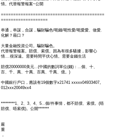
情。代替報警報案~公開
==========================================
===================
串通，串謀，合謀，騙財騙色/呃錢/呃性愛/呃愛愛、做愛.
化解？藉口？
大量金融投資公司。騙財騙色。
代替報警報案。賠償、索償。因為有很多騷擾，影響心
情....很深遠。需要時間平伏心情。需要金錢生活
賠償20000000美元...(中國的數詞單位(錢)：...個、十、
百、千、萬、十萬、百萬、千萬、億。)
中國銀行戶口，應該有19個數字x21741 xxxxx04933407。
012xxx20049xx4
*********1、2、3、4、5...個/件事情，都不賠償、索償。(唔
賠償、唔索償)。公開*******
嚴
重
，