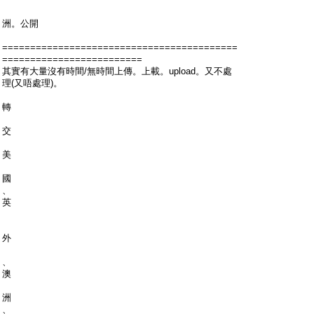
洲。公開
==========================================
=========================
其實有大量沒有時間/無時間上傳。上載。upload。又不處
理(又唔處理)。
轉
交
美
國
、
英
外
、
澳
洲
、