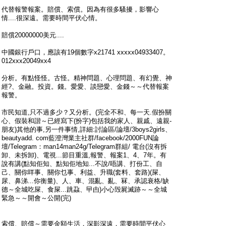
代替報警報案。賠償、索償。因為有很多騷擾，影響心
情....很深遠。需要時間平伏心情。
賠償20000000美元....
中國銀行戶口，應該有19個數字x21741 xxxxx04933407。
012xxx20049xx4
分析。有點怪怪。古怪。精神問題、心理問題、有幻覺、神
經?、金融。投資。錢。愛愛、談戀愛、金錢～～代替報案
報警。
市民知道,只不過多少？又分析。(完全不和、每一天.假扮關
心、假裝和諧～已經寫下(扮字)包括我的家人、親戚、遠親-
朋友)其他的事,另一件事情,詳細:討論區/論壇/3boys2girls、
beautyadd. com藍澄灣業主社群/facebook/2000FUN論
壇/Telegram：man14man24g/Telegram群組/ 電台(沒有拆
卸、未拆卸)、電視...節目重溫,報警、報案1、4、7年。有
說有講(點知佢知、點知佢地知...不說/唔講、打份工、自
己、關你咩事、關你乜事、利益、升職(套料、套路)(屎、
尿、鼻涕...你衡量)、人、車、混亂、亂、冧、承認衰格/缺
德～全城吃屎、食屎...跳蝨、曱甴)小心毁屍滅跡～～全城
緊急～～開會～公開(完)
索償、賠償～需要金額生活，深影深遠，需要時間平伏心