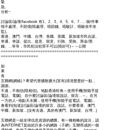
緊
急。
分析~
討論區/論壇/facebook 有1、2、3、4、5、6、7......個/件事
情不處理、不賠償(唔處理、唔賠錢、唔駛計、唔駛坐牢坐
監)。
香港、澳門、中國、台灣、美國、英國、新加坡市民合謀、
串通、串謀、提出、提意、留意、行賄、受賄、黑金/黑
錢、...等等，市民犯法犯罪不可以(唔好可)～～公開
==========================================
================
如
果
有
互聯網(網絡)？希望代替擴散擴大(宣布)清清楚楚好一點，
謝謝。
不過，不相信(唔相信)。地點香港旺角～使用手機(智能手提
電話、電腦)、在什麼討論區/論壇留說話、留言...～。在另
一方的人~地點天水圍，使用手機(智能手提電話、電腦)，
會看到(知道)討論區/論壇的留言、說話。什麼香港、澳門、
中國、新加坡...(沒有去過。真的有澳門、新加坡、台灣...)
互聯網是一組全球信息資源的總匯。有一種粗略的說法，認
為INTERNET是由於許多小的網路（子網）互聯而成的一個