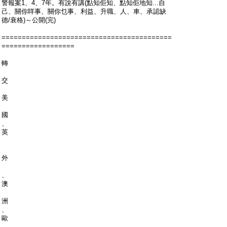
警報案1、4、7年。有說有講(點知佢知、點知佢地知...自
己、關你咩事、關你乜事、利益、升職、人、車、承認缺
德/衰格)～公開(完)
==========================================
==================
轉
交
美
國
、
英
外
、
澳
洲
、
歐