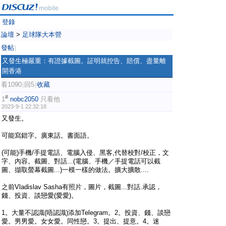
登錄
論壇
>
足球隊大本營
發帖
|
又發生極嚴重：有證據截圖。証明就控告、賠償、盡量離
開香港
看1090
回5
收藏
|
|
#
1
nobc2050
只看他
2023-9-1 22:32:18
又發生。
可能寫錯字。廣東話。書面語。
(可能)手機/手提電話、電腦入侵、黑客,代替校對/校正，文
字、內容。截圖、對話...(電腦、手機／手提電話可以截
圖、擷取螢幕截圖...)一模一樣的做法。擴大擴散....
之前Vladislav Sasha有照片，圖片，截圖...對話.承認，
錢、投資、談戀愛(愛愛)。
1。大量不認識(唔認識)添加Telegram。2。投資、錢、談戀
愛。男男愛。女女愛。同性戀。3。提出、提意。4。迷