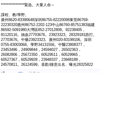
****************緊急。大量人命～
課程、教/學野。
廣州8620-83390648深圳86755-82220098東莞86769-
22230320惠州86752-2202-123中山86760-85751383福建
86592-5091980大灣區852-27012808。92238405，
81120116。抽血27703676。23923323。28329181跌打。
27703676。中藥23923323。廣州020-83199106。深圳
0755-83003068。學野34131556。中醫23808377，
23453496，24909844，24594027，26502363，
26082806，25672350，60529511，60529965，
60527367，60529928，23948337，23948189，
24570811。26124599。喜歡/鍾意出名、曝光28325822
#
5
yessex15too
只看他
2026-6-12 21:05:18
[查看圖片]
[查看圖片]
[查看圖片]
[查看圖片]
。
https://upload.cc/i1/2026/06/12/SgaVrW.jpg
https://upload.cc/i1/2026/06/12/KubI7w.jpg
https://upload.cc/i1/2026/06/12/UObFiV.jpg
https://upload.cc/i1/2026/06/12/DKXAUS.jpg