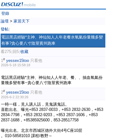
登錄
論壇
>
家居天下
發帖
|
電話黑店經驗*主神、神仙知人人年老餐水氧氣份量幾多變
有事?貪心要八寸陰莖賓州跑車
看275
回5
收藏
|
|
#
1
yessex15too
只看他
2026-5-18 15:58:18
電話黑店經驗*主神、神仙知人人年老、餐、、抽血氧氣份
量幾多變有事~貪心要八寸陰莖賓州跑車
#
2
yessex15too
只看他
2026-6-2 22:30:26
一時一樣，見人講人話，見鬼講鬼話。
喜歡出名、曝光+853 2837-0033，+853 2832-2630，+853
2834-7798，+853 2832-9203，+853 2837-1606，+853
2837-1688，+85385925600，853-28517758
曝光出名。北京市西城区德外大街4号C座10层
。010-58581010 課程/教野～