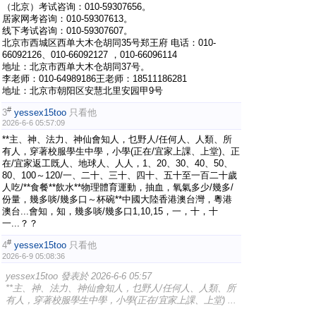
（北京）考试咨询：010-59307656。
居家网考咨询：010-59307613。
线下考试咨询：010-59307607。
北京市西城区西单大木仓胡同35号郑王府 电话：010-
66092126、010-66092127 ，010-66096114
地址：北京市西单大木仓胡同37号。
李老师：010-64989186王老师：18511186281
地址：北京市朝阳区安慧北里安园甲9号
#
3
yessex15too
只看他
2026-6-6 05:57:09
**主、神、法力、神仙會知人，乜野人/任何人、人類、所
有人，穿著校服學生中學，小學(正在/宜家上課、上堂)、正
在/宜家返工既人、地球人、人人，1、20、30、40、50、
80、100～120/一、二十、三十、四十、五十至一百二十歲
人吃/**食餐**飲水**物理體育運動，抽血，氧氣多少/幾多/
份量，幾多啖/幾多口～杯碗**中國大陸香港澳台灣，粵港
澳台...會知，知，幾多啖/幾多口1,10,15，一，十，十
一...？？
#
4
yessex15too
只看他
2026-6-9 05:08:36
yessex15too 發表於 2026-6-6 05:57
**主、神、法力、神仙會知人，乜野人/任何人、人類、所
有人，穿著校服學生中學，小學(正在/宜家上課、上堂) ...