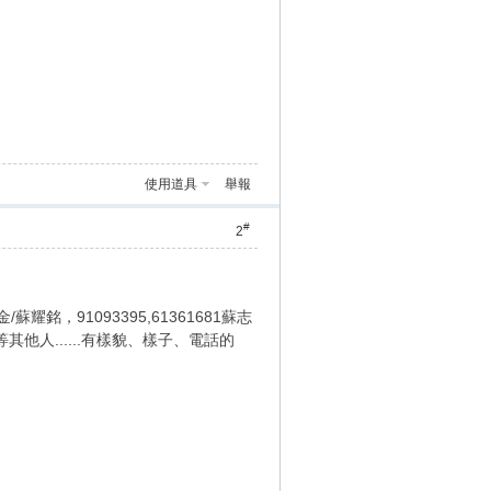
使用道具
舉報
#
2
金/蘇耀銘，91093395,61361681蘇志
.等等其他人......有樣貌、樣子、電話的