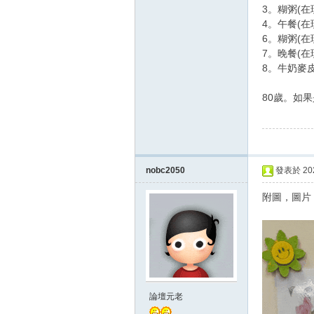
3。糊粥(在
4。午餐(在
6。糊粥(在
7。晚餐(在
8。牛奶麥皮
80歲。如
nobc2050
發表於 2024
附圖，圖片
論壇元老