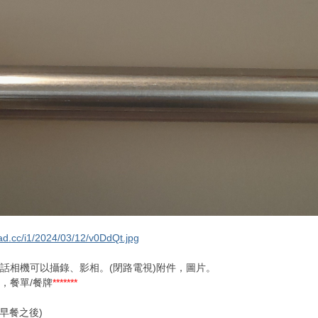
oad.cc/i1/2024/03/12/v0DdQt.jpg
電話相機可以攝錄、影相。(閉路電視)附件，圖片。
，餐單/餐牌
*******
(早餐之後)