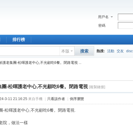
用戶名
密碼
園
排行榜
本版
搜索
熱搜:
活動
交友
dis
齡護老集團-松暉護老中心,不光顧吃6餐。閉路電視 ...
團-松暉護老中心,不光顧吃6餐。閉路電視
[複製鏈接]
-3-11 21:16:25
來自手機
|
只看該作者
|
倒序瀏覽
團-松暉護老中心,不光顧吃6餐。閉路電視.
老院，做法一樣