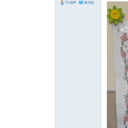
業
打招呼
發消息
主
社