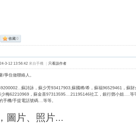
收藏
0
-3-12 13:56:42
來自手機
|
只看該作者
著/爭住做聯絡人。
1.69200002...蘇詩詠，蘇少芳93417903,蘇國稀/希，蘇福96529461，蘇財
少梅62210969，蘇金喜97313595....21195146社工，銀行鄧小姐....
手機/手提電話號碼....等等。
，圖片、照片...