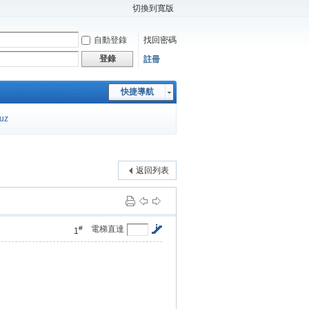
切換到寬版
自動登錄
找回密碼
登錄
註冊
快捷導航
cuz
返回列表
#
電梯直達
1