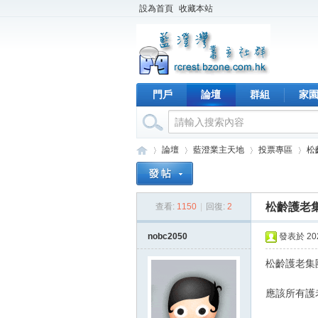
設為首頁
收藏本站
門戶
論壇
群組
家
論壇
藍澄業主天地
投票專區
松
松齡護老集
查看:
1150
|
回復:
2
藍
›
›
›
›
nobc2050
發表於 2024
松齡護老集
應該所有護