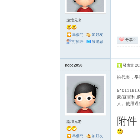
澄
論壇元老
串個門
加好友
分享
0
打招呼
發消息
nobc2050
發表於 2024
扮代表，爭
灣
5401118
豪/蘇貴利,蘇
人。使用過的
附件
論壇元老
串個門
加好友