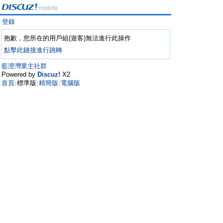
登錄
抱歉，您所在的用戶組(遊客)無法進行此操作
點擊此鏈接進行跳轉
藍澄灣業主社群
Powered by
Discuz!
X2
首頁
標準版
精簡版
電腦版
|
|
|