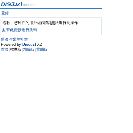
登錄
抱歉，您所在的用戶組(遊客)無法進行此操作
點擊此鏈接進行跳轉
藍澄灣業主社群
Powered by
Discuz!
X2
首頁
標準版
精簡版
電腦版
|
|
|