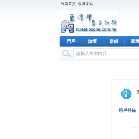
設為首頁
收藏本站
門戶
論壇
群組
家
用戶登錄