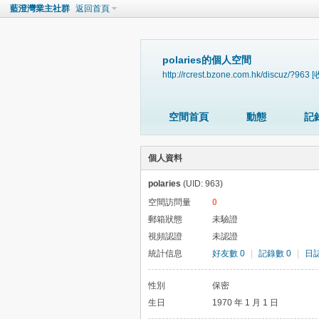
藍澄灣業主社群
返回首頁
polaries的個人空間
http://rcrest.bzone.com.hk/discuz/?963
[
空間首頁
動態
記
個人資料
polaries
(UID: 963)
空間訪問量
0
郵箱狀態
未驗證
視頻認證
未認證
統計信息
好友數 0
|
記錄數 0
|
日誌
性別
保密
生日
1970 年 1 月 1 日