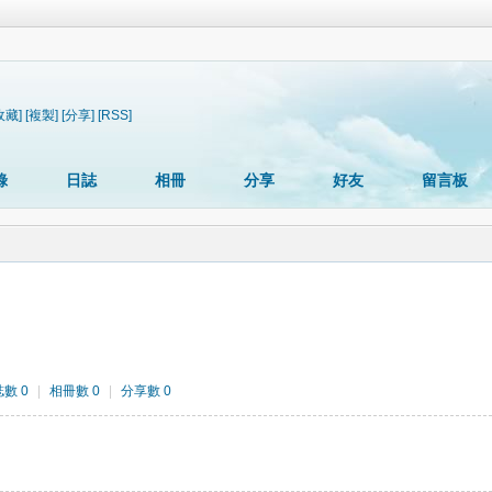
收藏]
[複製]
[分享]
[RSS]
錄
日誌
相冊
分享
好友
留言板
數 0
|
相冊數 0
|
分享數 0