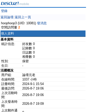
登錄
返回論壇
返回上一頁
|
hoophoop3 (UID: 10081)
發消息
空間訪問量
2
個人資料
基本資料
統計信息:
好友數 0
記錄數 0
日誌數 0
相冊數 0
性別:
保密
生日:
-
活躍概況
用戶組:
論壇元老
在線時間:
1037 小時
註冊時間:
2024-9-1 15:54
最後訪問:
2026-8-7 19:06
上次活動時
2026-8-7 19:06
間:
上次發表時
2026-8-7 19:09
間:
上次郵件通