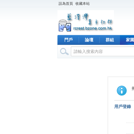
設為首頁
收藏本站
門戶
論壇
群組
家
用戶登錄