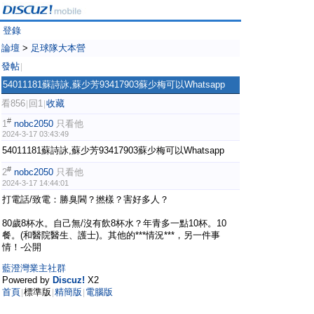
登錄
論壇
>
足球隊大本營
發帖
|
54011181蘇詩詠,蘇少芳93417903蘇少梅可以Whatsapp
看856
回1
收藏
|
|
#
1
nobc2050
只看他
2024-3-17 03:43:49
54011181蘇詩詠,蘇少芳93417903蘇少梅可以Whatsapp
#
2
nobc2050
只看他
2024-3-17 14:44:01
打電話/致電：勝臭閪？撚樣？害好多人？
80歲8杯水。自己無/沒有飲8杯水？年青多一點10杯。10
餐。(和醫院醫生、護士)。其他的***情況***，另一件事
情！-公開
藍澄灣業主社群
Powered by
Discuz!
X2
首頁
標準版
精簡版
電腦版
|
|
|