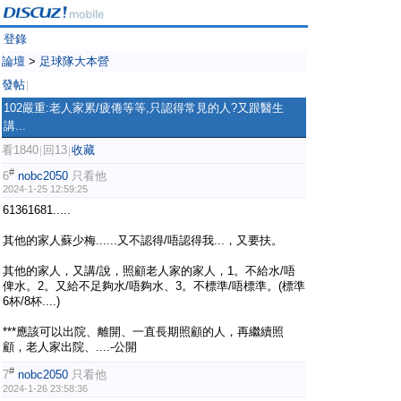
登錄
論壇
>
足球隊大本營
發帖
|
102嚴重:老人家累/疲倦等等,只認得常見的人?又跟醫生
講...
看1840
回13
收藏
|
|
#
6
nobc2050
只看他
2024-1-25 12:59:25
61361681.....
其他的家人蘇少梅......又不認得/唔認得我...，又要扶。
其他的家人，又講/說，照顧老人家的家人，1。不給水/唔
俾水。2。又給不足夠水/唔夠水、3。不標準/唔標準。(標準
6杯/8杯....)
***應該可以出院、離開、一直長期照顧的人，再繼續照
顧，老人家出院、....-公開
#
7
nobc2050
只看他
2024-1-26 23:58:36