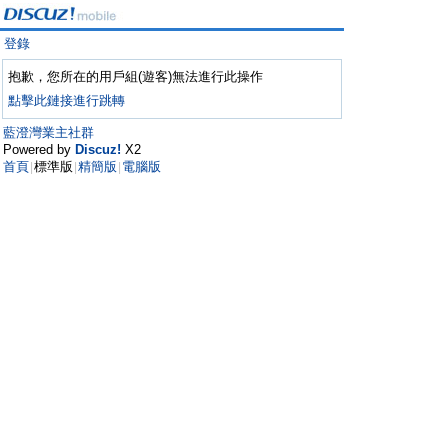
登錄
抱歉，您所在的用戶組(遊客)無法進行此操作
點擊此鏈接進行跳轉
藍澄灣業主社群
Powered by
Discuz!
X2
首頁
標準版
精簡版
電腦版
|
|
|