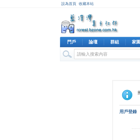
設為首頁
收藏本站
門戶
論壇
群組
家
用戶登錄