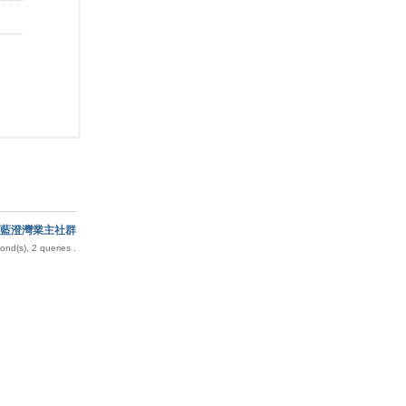
藍澄灣業主社群
nd(s), 2 queries .