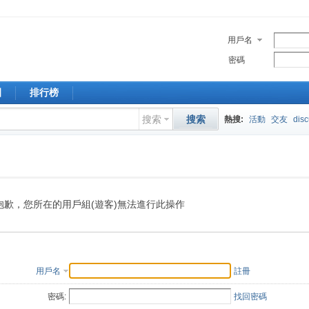
用戶名
密碼
園
排行榜
搜索
搜索
熱搜:
活動
交友
dis
抱歉，您所在的用戶組(遊客)無法進行此操作
用戶名
註冊
密碼:
找回密碼