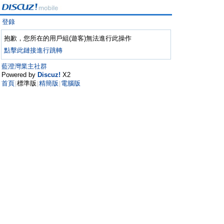
登錄
抱歉，您所在的用戶組(遊客)無法進行此操作
點擊此鏈接進行跳轉
藍澄灣業主社群
Powered by
Discuz!
X2
首頁
標準版
精簡版
電腦版
|
|
|