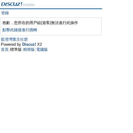
登錄
抱歉，您所在的用戶組(遊客)無法進行此操作
點擊此鏈接進行跳轉
藍澄灣業主社群
Powered by
Discuz!
X2
首頁
標準版
精簡版
電腦版
|
|
|