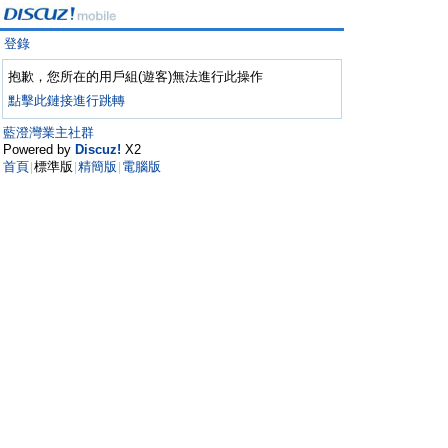
登錄
抱歉，您所在的用戶組(遊客)無法進行此操作
點擊此鏈接進行跳轉
藍澄灣業主社群
Powered by
Discuz!
X2
首頁
標準版
精簡版
電腦版
|
|
|