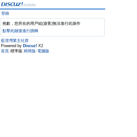
登錄
抱歉，您所在的用戶組(遊客)無法進行此操作
點擊此鏈接進行跳轉
藍澄灣業主社群
Powered by
Discuz!
X2
首頁
標準版
精簡版
電腦版
|
|
|