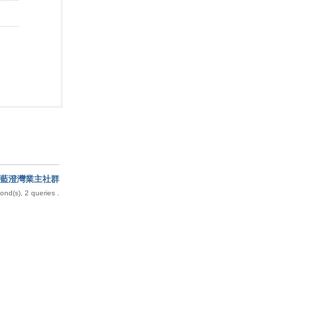
藍澄灣業主社群
nd(s), 2 queries .