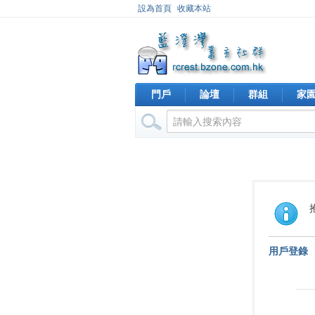
設為首頁
收藏本站
門戶
論壇
群組
家
用戶登錄