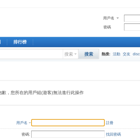
用戶名
密碼
園
排行榜
搜索
搜索
熱搜:
活動
交友
dis
抱歉，您所在的用戶組(遊客)無法進行此操作
用戶名
註冊
密碼:
找回密碼