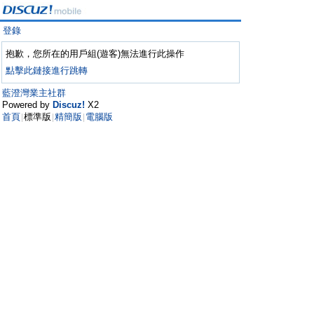
登錄
抱歉，您所在的用戶組(遊客)無法進行此操作
點擊此鏈接進行跳轉
藍澄灣業主社群
Powered by
Discuz!
X2
首頁
標準版
精簡版
電腦版
|
|
|