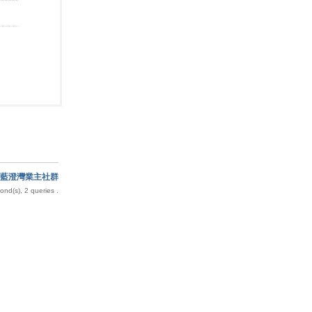
藍澄灣業主社群
nd(s), 2 queries .