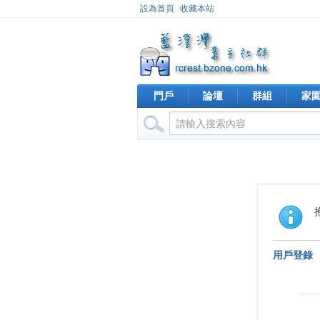
設為首頁
收藏本站
門戶
論壇
群組
家
用戶登錄