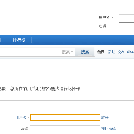
用戶名
密碼
園
排行榜
搜索
搜索
熱搜:
活動
交友
dis
抱歉，您所在的用戶組(遊客)無法進行此操作
用戶名
註冊
密碼:
找回密碼