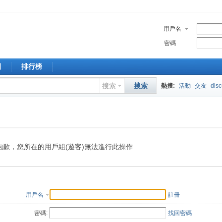
用戶名
密碼
園
排行榜
搜索
搜索
熱搜:
活動
交友
dis
抱歉，您所在的用戶組(遊客)無法進行此操作
用戶名
註冊
密碼:
找回密碼