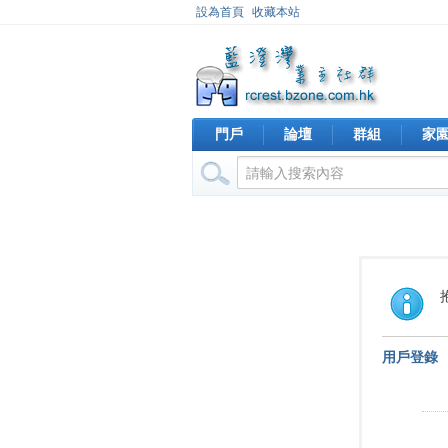
設為首頁
收藏本站
門戶
論壇
群組
家
用戶登錄