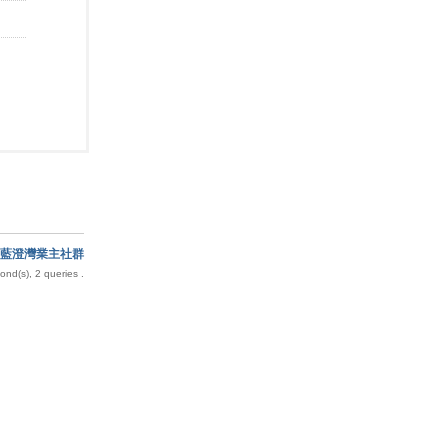
藍澄灣業主社群
nd(s), 2 queries .