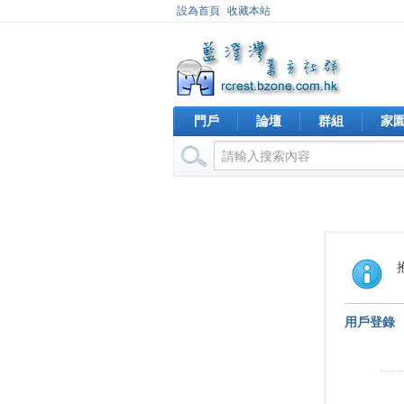
設為首頁
收藏本站
門戶
論壇
群組
家
用戶登錄