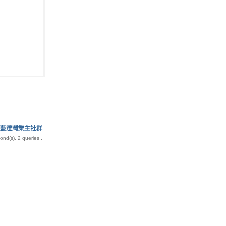
藍澄灣業主社群
nd(s), 2 queries .