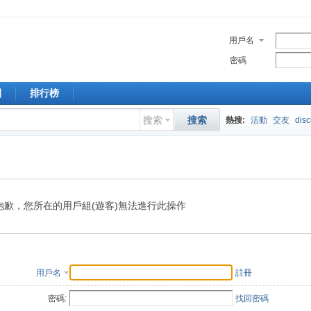
用戶名
密碼
園
排行榜
搜索
搜索
熱搜:
活動
交友
dis
抱歉，您所在的用戶組(遊客)無法進行此操作
用戶名
註冊
密碼:
找回密碼