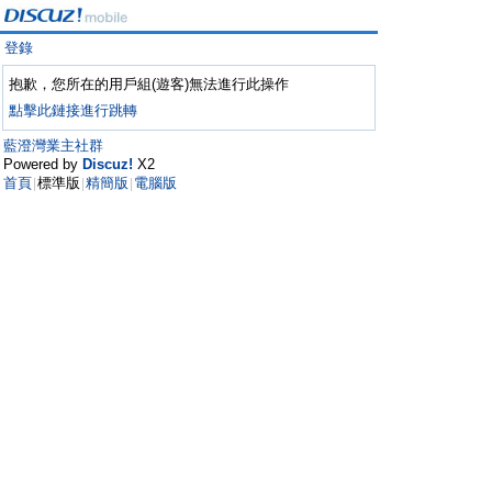
登錄
抱歉，您所在的用戶組(遊客)無法進行此操作
點擊此鏈接進行跳轉
藍澄灣業主社群
Powered by
Discuz!
X2
首頁
標準版
精簡版
電腦版
|
|
|