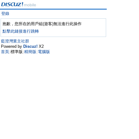
登錄
抱歉，您所在的用戶組(遊客)無法進行此操作
點擊此鏈接進行跳轉
藍澄灣業主社群
Powered by
Discuz!
X2
首頁
標準版
精簡版
電腦版
|
|
|