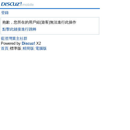
登錄
抱歉，您所在的用戶組(遊客)無法進行此操作
點擊此鏈接進行跳轉
藍澄灣業主社群
Powered by
Discuz!
X2
首頁
標準版
精簡版
電腦版
|
|
|