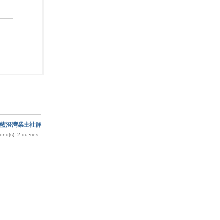
藍澄灣業主社群
nd(s), 2 queries .