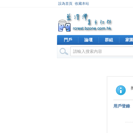
設為首頁
收藏本站
門戶
論壇
群組
家
用戶登錄