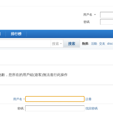
用戶名
密碼
園
排行榜
搜索
搜索
熱搜:
活動
交友
dis
抱歉，您所在的用戶組(遊客)無法進行此操作
用戶名
註冊
密碼:
找回密碼