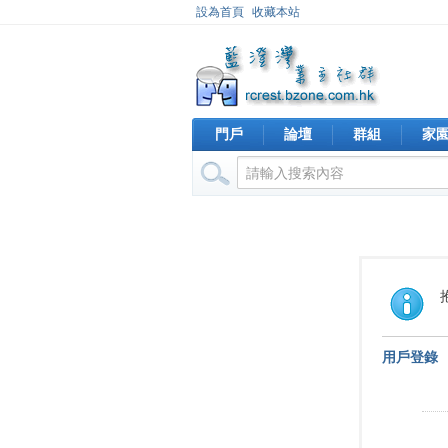
設為首頁
收藏本站
門戶
論壇
群組
家
用戶登錄