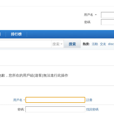
用戶名
密碼
園
排行榜
搜索
搜索
熱搜:
活動
交友
dis
抱歉，您所在的用戶組(遊客)無法進行此操作
用戶名
註冊
密碼:
找回密碼