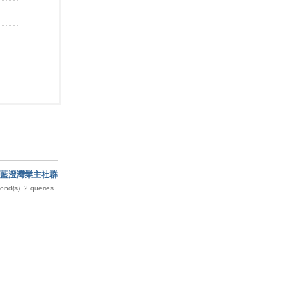
藍澄灣業主社群
nd(s), 2 queries .