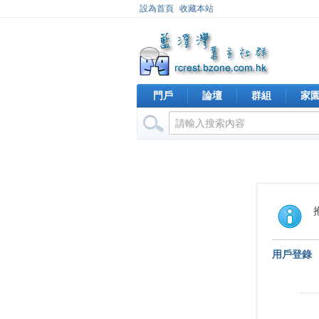
設為首頁
收藏本站
門戶
論壇
群組
家
用戶登錄