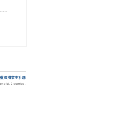
藍澄灣業主社群
nd(s), 2 queries .