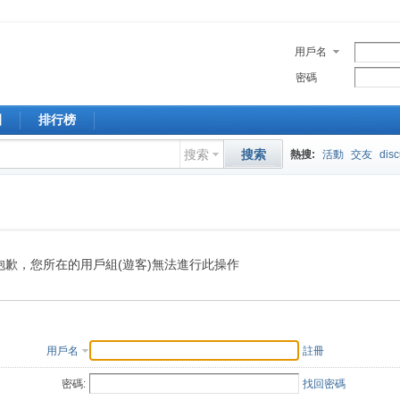
用戶名
密碼
園
排行榜
搜索
搜索
熱搜:
活動
交友
dis
抱歉，您所在的用戶組(遊客)無法進行此操作
用戶名
註冊
密碼:
找回密碼