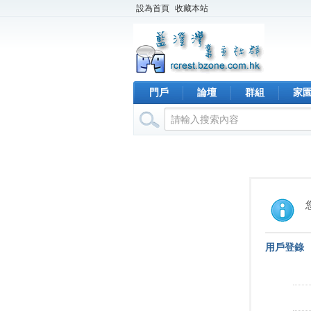
設為首頁
收藏本站
門戶
論壇
群組
家
用戶登錄