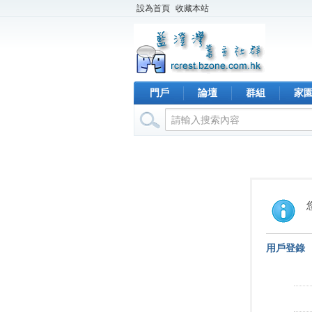
設為首頁
收藏本站
門戶
論壇
群組
家
用戶登錄