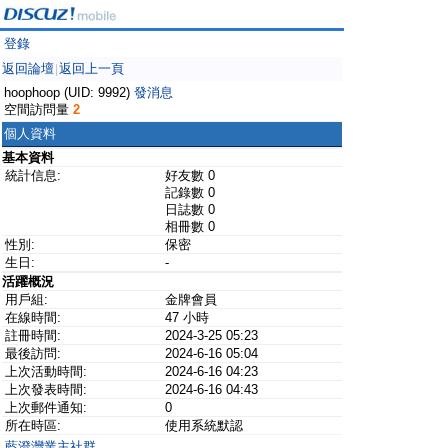
登錄
返回論壇
返回上一頁
|
hoophoop (UID: 9992)
發消息
空間訪問量
2
個人資料
基本資料
統計信息:
好友數 0
記錄數 0
日誌數 0
相冊數 0
性別:
保密
生日:
-
活躍概況
用戶組:
金牌會員
在線時間:
47 小時
註冊時間:
2024-3-25 05:23
最後訪問:
2024-6-16 05:04
上次活動時間:
2024-6-16 04:23
上次發表時間:
2024-6-16 04:43
上次郵件通知:
0
所在時區:
使用系統默認
藍澄灣業主社群