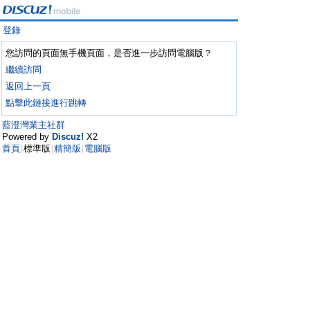
登錄
您訪問的頁面無手機頁面，是否進一步訪問電腦版？
繼續訪問
返回上一頁
點擊此鏈接進行跳轉
藍澄灣業主社群
Powered by
Discuz!
X2
首頁
標準版
精簡版
電腦版
|
|
|