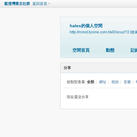
藍澄灣業主社群
返回首頁
hales的個人空間
http://rcrest.bzone.com.hk/Discuz/?2
[收
空間首頁
動態
記
分享
按類型查看:
全部
|
網址
|
視頻
|
音樂
|
現在還沒分享