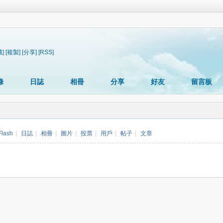
藏]
[複製]
[分享]
[RSS]
錄
日誌
相冊
分享
好友
留言板
Flash
|
日誌
|
相冊
|
圖片
|
投票
|
用戶
|
帖子
|
文章