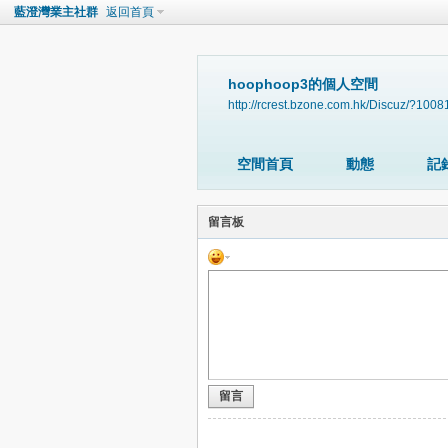
藍澄灣業主社群
返回首頁
hoophoop3的個人空間
http://rcrest.bzone.com.hk/Discuz/?1008
空間首頁
動態
記
留言板
留言