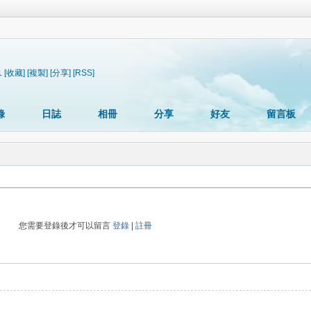
1
[收藏]
[複製]
[分享]
[RSS]
錄
日誌
相冊
分享
好友
留言板
您需要登錄後才可以留言
登錄
|
註冊