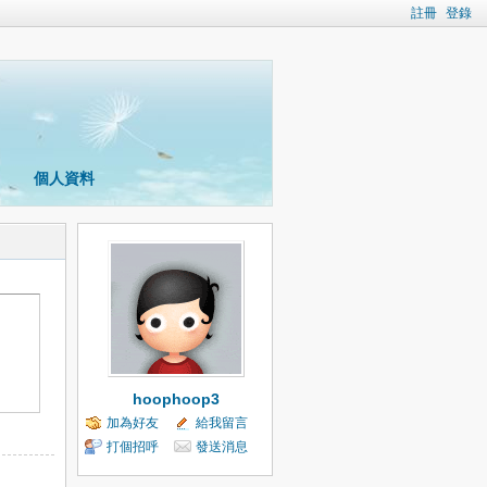
註冊
登錄
個人資料
hoophoop3
加為好友
給我留言
打個招呼
發送消息