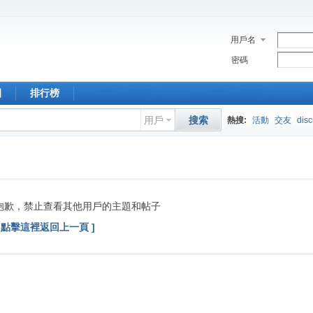
用戶名
密碼
園
排行榜
用戶
搜索
熱搜:
活動
交友
dis
抱歉，禁止查看其他用戶的主題和帖子
[ 點擊這裡返回上一頁 ]