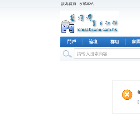
設為首頁
收藏本站
門戶
論壇
群組
家