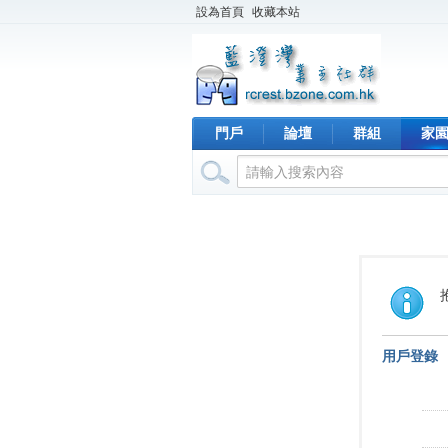
設為首頁
收藏本站
門戶
論壇
群組
家
用戶登錄