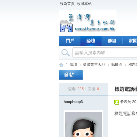
設為首頁
收藏本站
門戶
論壇
群組
家
論壇
藍澄業主天地
貼圖區
標題
標題電話
查看:
235
|
回復:
0
藍
›
›
›
›
hoophoop3
發表於 2026
標題電話樣