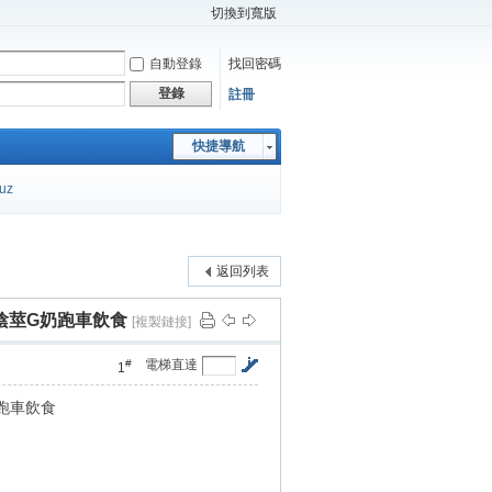
切換到寬版
自動登錄
找回密碼
登錄
註冊
快捷導航
cuz
返回列表
陰莖G奶跑車飲食
[複製鏈接]
#
電梯直達
1
跑車飲食