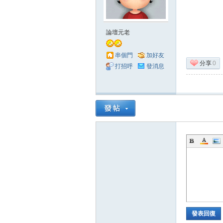
澄
論壇元老
串個門
加好友
分享
0
打招呼
發消息
灣
發表回復