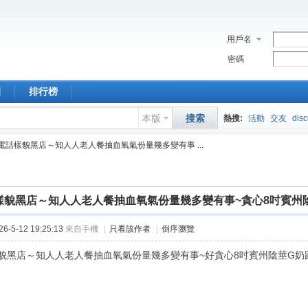
用戶名
密碼
園
排行榜
本版
搜索
熱搜:
活動
交友
dis
電話樣貌黑店～知人人老人餐抽血氧氣份量幾多變有事 ...
樣貌黑店～知人人老人餐抽血氧氣份量幾多變有事~貪心8吋賓州
-5-12 19:25:13
來自手機
|
只看該作者
|
倒序瀏覽
貌黑店～知人人老人餐抽血氧氣份量幾多變有事~好貪心8吋賓州陰莖G奶