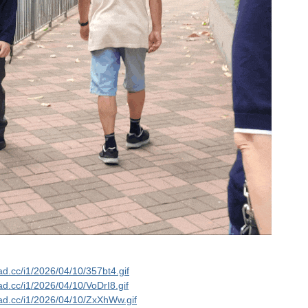
oad.cc/i1/2026/04/10/357bt4.gif
oad.cc/i1/2026/04/10/VoDrI8.gif
oad.cc/i1/2026/04/10/ZxXhWw.gif