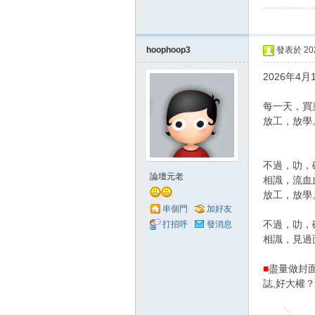
hoophoop3
發表於 2026
2026年4
每一天，買菜
放工，放學
不過，叻，
論壇元老
相識，流血血
放工，放學
串個門
加好友
不過，叻，
打招呼
發消息
相識，見過
■
盡量做封面頭
誌,好大權