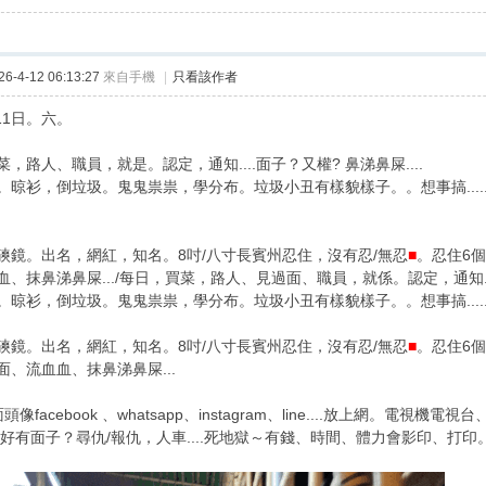
-4-12 06:13:27
來自手機
|
只看該作者
月11日。六。
，路人、職員，就是。認定，通知....面子？又權? 鼻涕鼻屎....
。晾衫，倒垃圾。鬼鬼祟祟，學分布。垃圾小丑有樣貌樣子。。想事搞....
磢鏡。出名，網紅，知名。8吋/八寸長賓州忍住，沒有忍/無忍
■
。忍住6個
、抹鼻涕鼻屎.../每日，買菜，路人、見過面、職員，就係。認定，通知....
。晾衫，倒垃圾。鬼鬼祟祟，學分布。垃圾小丑有樣貌樣子。。想事搞....
磢鏡。出名，網紅，知名。8吋/八寸長賓州忍住，沒有忍/無忍
■
。忍住6個
面、流血血、抹鼻涕鼻屎...
像facebook 、whatsapp、instagram、line....放上網。電視機電
？好有面子？尋仇/報仇，人車....死地獄～有錢、時間、體力會影印、打