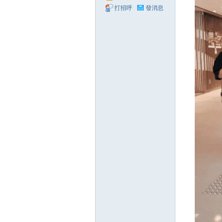
業
打招呼
發消息
主
社