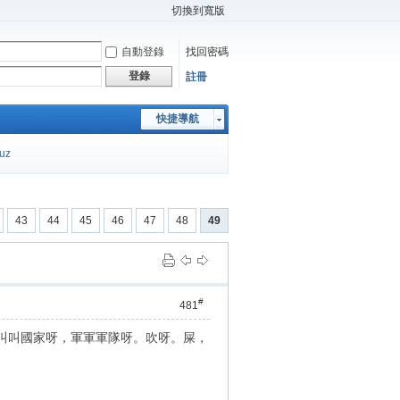
切換到寬版
自動登錄
找回密碼
登錄
註冊
快捷導航
cuz
43
44
45
46
47
48
49
#
481
，叫叫叫國家呀，軍軍軍隊呀。吹呀。屎，