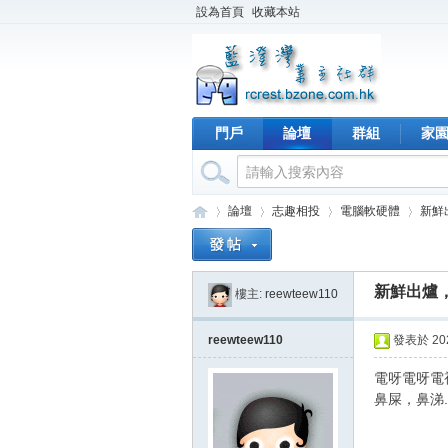
設為首頁
收藏本站
門戶
論壇
群組
家
論壇
志趣相投
電腦軟硬體
新鮮
新鮮出爐，
樓主:
reewteew110
藍
›
›
›
›
reewteew110
發表於 2026
電呀電呀電
鼻屎，鼻涕.