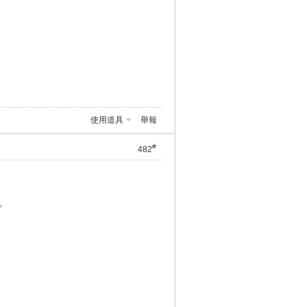
使用道具
舉報
#
482
隊。