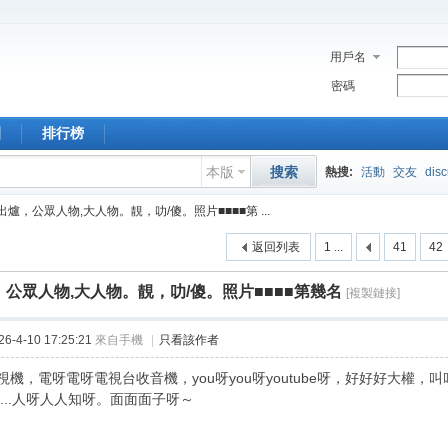
用戶名
密碼
園
排行榜
本版
搜索
熱搜:
活動
交友
dis
出爐，公眾人物,大人物。靚，叻/傻。照片■■■■第 ...
返回列表
1 ...
41
42
公眾人物,大人物。靚，叻/傻。照片■■■■第幾名
[複製鏈接]
-4-10 17:25:21
來自手機
|
只看該作者
視機，電呀電呀電視台收音機，you呀you呀youtube呀，好好好大權
...人呀人人知呀。面面面子呀～