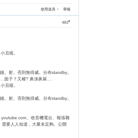
使用道具
舉報
#
483
.小丑樣。
鐘。射。否則無得威。分布standby。
面子？又權? 鼻涕鼻屎....
.小丑樣。
鐘。射。否則無得威。分布standby。
視台、youtube.com、收音機電台、報張雜
印。需要人人知道，大量未足夠。公開