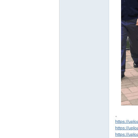
。
https://upl
https://upl
https://upl