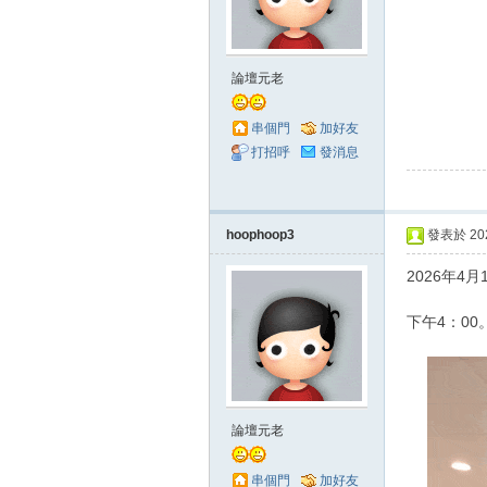
澄
論壇元老
串個門
加好友
打招呼
發消息
hoophoop3
發表於 2026
灣
2026年4
下午4：00
論壇元老
串個門
加好友