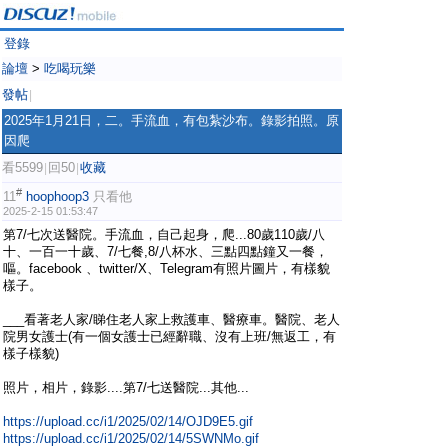
登錄
論壇
>
吃喝玩樂
發帖
|
2025年1月21日，二。手流血，有包紮沙布。錄影拍照。原
因爬
看5599
回50
收藏
|
|
#
11
hoophoop3
只看他
2025-2-15 01:53:47
第7/七次送醫院。手流血，自己起身，爬...80歲110歲/八
十、一百一十歲、7/七餐,8/八杯水、三點四點鐘又一餐，
嘔。facebook 、twitter/X、Telegram有照片圖片，有樣貌
樣子。
___看著老人家/睇住老人家上救護車、醫療車。醫院、老人
院男女護士(有一個女護士已經辭職、沒有上班/無返工，有
樣子樣貌)
照片，相片，錄影....第7/七送醫院...其他...
https://upload.cc/i1/2025/02/14/OJD9E5.gif
https://upload.cc/i1/2025/02/14/5SWNMo.gif