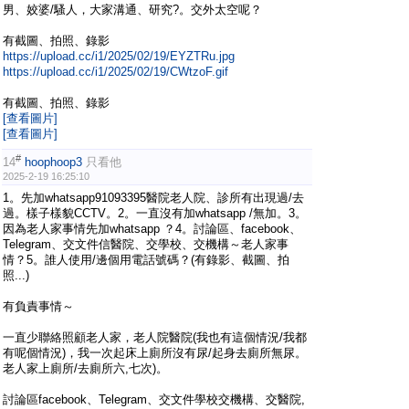
男、姣婆/騷人，大家溝通、研究?。交外太空呢？
有截圖、拍照、錄影
https://upload.cc/i1/2025/02/19/EYZTRu.jpg
https://upload.cc/i1/2025/02/19/CWtzoF.gif
有截圖、拍照、錄影
[查看圖片]
[查看圖片]
#
14
hoophoop3
只看他
2025-2-19 16:25:10
1。先加whatsapp91093395醫院老人院、診所有出現過/去
過。樣子樣貌CCTV。2。一直沒有加whatsapp /無加。3。
因為老人家事情先加whatsapp ？4。討論區、facebook、
Telegram、交文件信醫院、交學校、交機構～老人家事
情？5。誰人使用/邊個用電話號碼？(有錄影、截圖、拍
照...)
有負責事情～
一直少聯絡照顧老人家，老人院醫院(我也有這個情況/我都
有呢個情況)，我一次起床上廁所沒有尿/起身去廁所無尿。
老人家上廁所/去廁所六,七次)。
討論區facebook、Telegram、交文件學校交機構、交醫院,