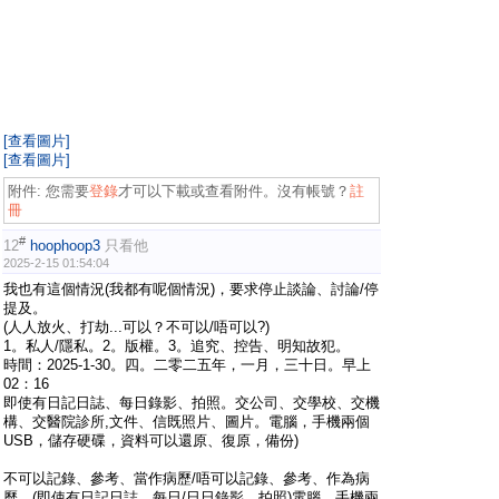
[查看圖片]
[查看圖片]
附件:
您需要
登錄
才可以下載或查看附件。沒有帳號？
註
冊
#
12
hoophoop3
只看他
2025-2-15 01:54:04
我也有這個情況(我都有呢個情況)，要求停止談論、討論/停
提及。
(人人放火、打劫...可以？不可以/唔可以?)
1。私人/隱私。2。版權。3。追究、控告、明知故犯。
時間：2025-1-30。四。二零二五年，一月，三十日。早上
02：16
即使有日記日誌、每日錄影、拍照。交公司、交學校、交機
構、交醫院診所,文件、信既照片、圖片。電腦，手機兩個
USB，儲存硬碟，資料可以還原、復原，備份)
不可以記錄、參考、當作病歷/唔可以記錄、參考、作為病
歷。(即使有日記日誌、每日/日日錄影、拍照)電腦，手機兩