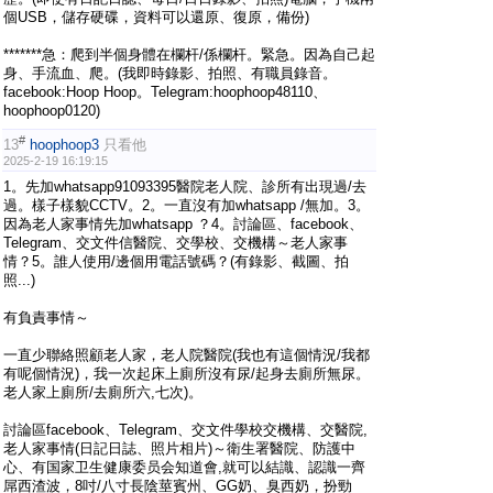
個USB，儲存硬碟，資料可以還原、復原，備份)
*******急：爬到半個身體在欄杆/係欄杆。緊急。因為自己起
身、手流血、爬。(我即時錄影、拍照、有職員錄音。
facebook:Hoop Hoop。Telegram:hoophoop48110、
hoophoop0120)
#
13
hoophoop3
只看他
2025-2-19 16:19:15
1。先加whatsapp91093395醫院老人院、診所有出現過/去
過。樣子樣貌CCTV。2。一直沒有加whatsapp /無加。3。
因為老人家事情先加whatsapp ？4。討論區、facebook、
Telegram、交文件信醫院、交學校、交機構～老人家事
情？5。誰人使用/邊個用電話號碼？(有錄影、截圖、拍
照...)
有負責事情～
一直少聯絡照顧老人家，老人院醫院(我也有這個情況/我都
有呢個情況)，我一次起床上廁所沒有尿/起身去廁所無尿。
老人家上廁所/去廁所六,七次)。
討論區facebook、Telegram、交文件學校交機構、交醫院,
老人家事情(日記日誌、照片相片)～衛生署醫院、防護中
心、有国家卫生健康委员会知道會,就可以結識、認識一齊
屌西渣波，8吋/八寸長陰莖賓州、GG奶、臭西奶，扮勁