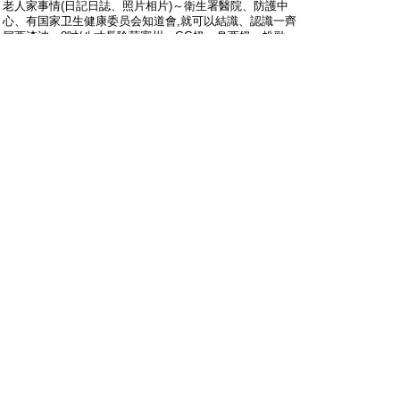
老人家事情(日記日誌、照片相片)～衛生署醫院、防護中
心、有国家卫生健康委员会知道會,就可以結識、認識一齊
屌西渣波，8吋/八寸長陰莖賓州、GG奶、臭西奶，扮勁
男、姣婆/騷人，大家溝通、研究?。交外太空呢？
有截圖、拍照、錄影
https://upload.cc/i1/2025/02/19/EYZTRu.jpg
https://upload.cc/i1/2025/02/19/CWtzoF.gif
有截圖、拍照、錄影
[查看圖片]
[查看圖片]
附件:
您需要
登錄
才可以下載或查看附件。沒有帳號？
註
冊
#
15
hoophoop3
只看他
2025-2-19 21:27:26
hoophoop3 發表於 2025-1-24 22:45
第七/7次送醫院。8/八杯水、七/7餐,3:00、4：00/三點四
點鐘。照片圖片。