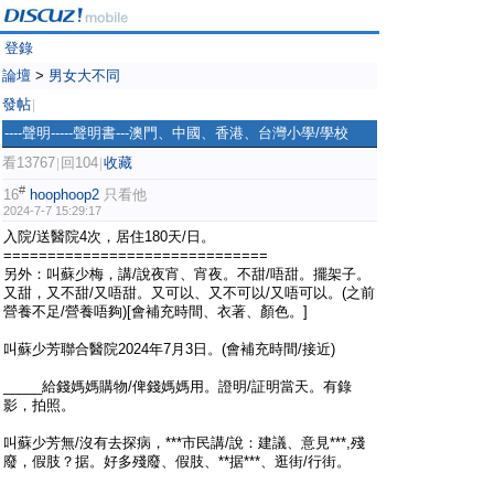
登錄
論壇
>
男女大不同
發帖
|
----聲明-----聲明書---澳門、中國、香港、台灣小學/學校
看13767
回104
收藏
|
|
#
16
hoophoop2
只看他
2024-7-7 15:29:17
入院/送醫院4次，居住180天/日。
==============================
另外：叫蘇少梅，講/說夜宵、宵夜。不甜/唔甜。擺架子。
又甜，又不甜/又唔甜。又可以、又不可以/又唔可以。(之前
營養不足/營養唔夠)[會補充時間、衣著、顏色。]
叫蘇少芳聯合醫院2024年7月3日。(會補充時間/接近)
_____給錢媽媽購物/俾錢媽媽用。證明/証明當天。有錄
影，拍照。
叫蘇少芳無/沒有去探病，***市民講/說：建議、意見***,殘
廢，假肢？据。好多殘廢、假肢、**据***、逛街/行街。