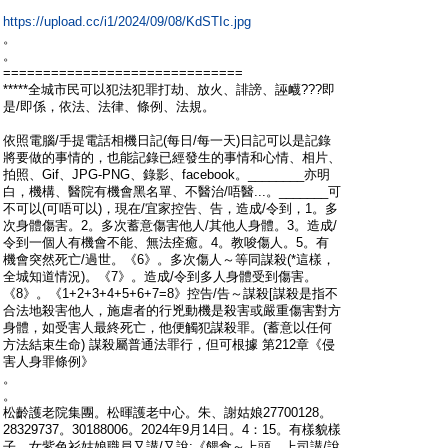
https://upload.cc/i1/2024/09/08/KdSTIc.jpg
。
。
==============================
*****全城市民可以犯法犯罪打劫、放火、誹謗、誣衊???即
是/即係，依法、法律、條例、法規。
依照電腦/手提電話相機日記(每日/每一天)日記可以是記錄
將要做的事情的，也能記錄已經發生的事情和心情、相片、
拍照、Gif、JPG-PNG、錄影、facebook。________亦明
白，機構、醫院有機會黑名單、不醫治/唔醫...。_______可
不可以(可唔可以)，現在/宜家控告、告，造成/令到，1。多
次身體傷害。2。多次蓄意傷害他人/其他人身體。3。造成/
令到一個人有機會不能、無法痊癒。4。教唆傷人。5。有
機會突然死亡/過世。《6》。多次傷人～等同謀殺(*這樣，
全城知道情況)。《7》。造成/令到多人身體受到傷害。
《8》。《1+2+3+4+5+6+7=8》控告/告～謀殺[謀殺是指不
合法地殺害他人，施虐者的行兇動機是殺害或嚴重傷害對方
身體，如受害人最終死亡，他便觸犯謀殺罪。(蓄意以任何
方法結束生命) 謀殺屬普通法罪行，但可根據 第212章《侵
害人身罪條例》
。
。
松齡護老院集團。松暉護老中心。朱、謝姑娘27700128。
28329737。30188006。2024年9月14日。4：15。有樣貌樣
子，女紫色衫姑娘職員又講/又說:《餵食～上頭、上司講/說