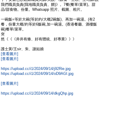
我們職員負責(我地職員負責、餵)》。7餐(餐單/菜單)。甜
品/甜食物。份量。Whatsapp 照片、截圖、相片。
一碗飯=等於大碗(等於約/大概2碗飯)、再加一碗湯。(有2
餐，份量大概/約等於6飯碗,加一碗湯。(香港餐廳、酒樓飯
碗)餐單/菜單。
突
然《《《井井有條、好有體統、好專業》》》
護士黃/王sir、朱、謝姑娘
[查看圖片]
[查看圖片]
https://upload.cc/i1/2024/09/14/j92Rie.jpg
https://upload.cc/i1/2024/09/14/oD9AGI.jpg
[查看圖片]
https://upload.cc/i1/2024/09/14/dkgQhp.jpg
。
。
影響到我，我控告/告你們(你地)，致電27700128松暉護老
院，九龍醫院、聯合醫院、主醫生、護士、主管姑娘、上司
上頭。電話掛線/Cut線:、好忙碌/忙。擴大擴散，市民知
道。偷襲？我一樣........條例，法律，法規，原因。另一件