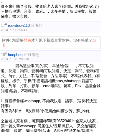
。
會不會行賄？金錢、物資給老人家？(金錢...叫我收起來？)
～擔心串通、合謀、政府...，太多事情，所以報案、報警、
備案。擴大市民。
#
17
reewteew110
只看他
2024-7-7 17:56:41
附件:
您需要
登錄
才可以下載或查看附件。沒有帳號？
註
冊
#
18
hoophoop2
只看他
2024-7-15 07:08:30
_______因為這些事(呢的事)，串通/合謀.....，不可以知
道、決定、詢問、套料/唔可以知道、決定、詢問、套料(程
式、App、方法、不/唔配合...方法等等)、不/唔代表我。(有
樣貌、樣子。手機/手提電話相機sms,whatsapp 對話可
以，列印、打影、影印、email郵箱、郵寄、Fax...盡量全城
知道)理論、不和/唔岩。
叫蘇國稀曾經whatsapp, 不給我決定...話事。(唔俾我決定...
話事)
有因為8杯水，8次廁所/小便罵她(叫蘇少芳、蘇少梅)。
之後老人家有病，叫蘇國稀5呎高96529461~全家人/成家，
寫一篇文章whatsapp 同居住人/長期照顧人，又交給醫院
(附圖、截圖)，醫生講/說缺水，8杯水/堅持不給/唔標準