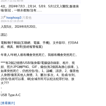
2024-7-21 01:48:44
4次。2024年7月3，2月14、5月9、5月12又入醫院,飯後痰
喘/新冠，一啖水都無/沒有......
#
20
hoophoop3
只看他
2024-9-22 19:25:08
入院5次。2024年8月20日。
謹記:
電郵/郵子郵箱(互聯網、電腦、手機)、文件影印、打印A4
紙、傳真、郵寄(曾經報警報案)
年青人/年輕人都有機會突然死亡。我都有機會突然死亡。
****有2個記憶體/USB/隨身碟/電腦儲存錄影、相片、視
頻、照片JPG轉PNG、GIF，備份(有2個因為擔心損壞。)。
如果突然死亡，仍然控告/告。1。誣衊、誹謗。2。傷害他
人身體/傷害其他人身體。3。屢次/多次。4。造成/令到。
(控告/告就可以看、睇)全城市民可以犯法犯罪打劫、放
火???
。
。
USB Type A-C
[查看圖片]