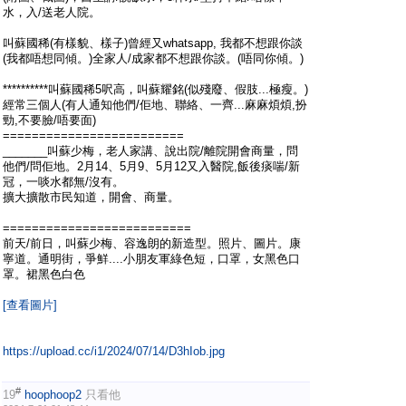
水，入/送老人院。
叫蘇國稀(有樣貌、樣子)曾經又whatsapp, 我都不想跟你談
(我都唔想同傾。)全家人/成家都不想跟你談。(唔同你傾。)
**********叫蘇國稀5呎高，叫蘇耀銘(似殘廢、假肢...極瘦。)
經常三個人(有人通知他們/佢地、聯絡、一齊...麻麻煩煩,扮
勁,不要臉/唔要面)
=========================
_______叫蘇少梅，老人家講、說出院/離院開會商量，問
他們/問佢地。2月14、5月9、5月12又入醫院,飯後痰喘/新
冠，一啖水都無/沒有。
擴大擴散市民知道，開會、商量。
==========================
前天/前日，叫蘇少梅、容逸朗的新造型。照片、圖片。康
寧道。通明街，爭鮮....小朋友軍綠色短，口罩，女黑色口
罩。裙黑色白色
[查看圖片]
https://upload.cc/i1/2024/07/14/D3hIob.jpg
#
19
hoophoop2
只看他