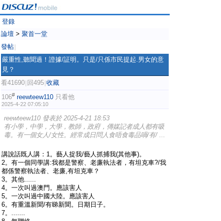
登錄
論壇
>
聚首一堂
發帖
|
嚴重性,聽聞過！證據/証明。只是/只係市民提起.男女的意
見？
看41690
回495
收藏
|
|
#
106
reewteew110
只看他
2025-4-22 07:05:10
reewteew110 發表於 2025-4-21 18:53
有小學，中學，大學，教師，政府，傳媒記者成人都有吸
毒。有一個女人/女性。經常成日問人食唔食毒品喎/有/ ...
講說話既人講：1。藝人捉我/藝人抓捕我(其他事)。
2。有一個同學講:我都是警察、老廉執法者，有坦克車?/我
都係警察執法者、老廉,有坦克車？
3。其他......
4。一次叫過澳門。應該害人
5。一次叫過中國大陸。應該害人
6。有重溫新聞/有睇新聞。日期日子。
7。.......