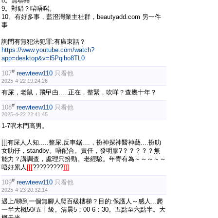
8。無聯絡
9。對錯？啱唔啱。
10。有好多事，藍澄灣業主社群，beautyadd.com 另一件
事
詢問有無犯法犯罪:有廣東話？
https://www.youtube.com/watch?
app=desktop&v=l5Pqiho8TL0
#
107
reewteew110
只看他
2025-4-22 19:24:26
有屎，老鼠，飛曱甴.....正在，整緊，吹咩？查幾十年？
#
108
reewteew110
只看他
2025-4-22 22:41:45
1-7呎木門高男。
[[[有屎人人知.....整屎,反車鋸....，扮神探神醫神藝....扮叻
女叻仔，standby。唔配合。責任，發明膠?？？？？？無
能力？講調查，處理只扮勁。老經驗。年青有為～～～～～
唔好累人
[[[
?????????
]]]
#
109
reewteew110
只看他
2025-4-23 20:32:14
遇上/睇到一個無腳人爬百級樓梯？目的:保護人～感人...爬
一半大概50/五十級。清晨5：00-6：30。五點至六點半。大
概天光