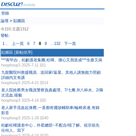
登錄
論壇
>
貼圖區
今日0
主題1312
|
發帖
|
1 ..
上一頁
6
7
8
9
.. 132
下一頁
貼圖區
[新帖排序]
***有曱甴，松齡護老集團,松暉。擔心又我造成***生瘡又病
hoophoop3
2025-7-11 回1
九龍醫院叫救援職員...送回家/返屋。其他人講無能力照顧
詳細內文有講
hoophoop3
2025-4-21 回14
老人院姓蔡男女職員警察負責處理。7/七餐,8/八杯水。2/兩
次流血,樣貌
hoophoop3
2025-4-16 回5
老人家手流血起身爬,一直都有擺放輔助車/輪椅床邊,有錄
影音
hoophoop3
2025-1-29 回40
松齡松暉護老中心，外星總部~不配合/唔了解。祖宗祖先
任何人。寫下
hoophoop3
2025-4-24 回20