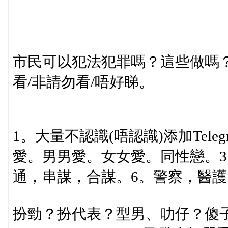
市民可以犯法犯罪嗎？這些做嗎？已經標明
看/非請勿看/唔好睇。
1。大量不認識(唔認識)添加Telegr
愛。男男愛。女女愛。同性戀。3
通，串謀，合謀。6。警察，醫護，傳媒
扮勁？扮代表？型男、叻仔？傻子